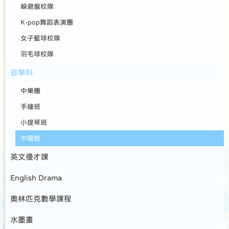
躲避盤校隊
K-pop舞蹈表演團
女子籃球校隊
羽毛球校隊
音樂科
中樂團
手鐘班
小提琴班
中國鼓
英文優才課
English Drama
奧林匹克數學課程
水墨畫