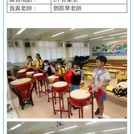
負責老師：
鄧凱華老師