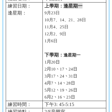
練習日期：
上學期：
逢
星期一
逢星期：
9
月
23
日
10
月
7
、
14
、
21
、
28
日
11
月
4
、
25
日
12
月
2
、
9
日
1
月
6
日
下學期：
逢星期一
1
月
20
日
2
月
10
、
17
、
24
日
3
月
17
、
24
、
31
日
4
月
7
、
14
、
28
日
5
月
12
、
19
、
26
日
6
月
2
、
16
、
23
日
練習時間：
下午
3: 45-5:15
練習地點：
2/F
音樂室