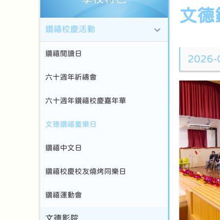
文德
鑽禧校慶活動
鑽禧閱讀日
2026
六十週年祈禱會
六十週年鑽禧校慶嘉年華
文德鑽禧童樂日
鑽禧中文日
鑽禧校慶校友燒烤同樂日
鑽禧運動會
文德影院