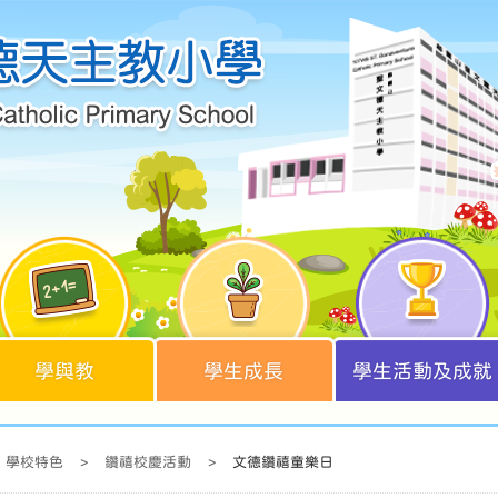
學與教
學生成長
學生活動及成就
學校特色
>
鑽禧校慶活動
>
文德鑽禧童樂日