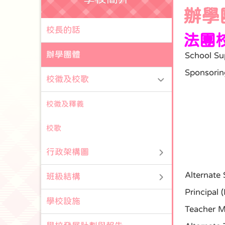
辦學
校長的話
法團
辦學團體
School Sup
Sponsorin
校徽及校歌
校徽及釋義
校歌
行政架構圖
Alternate
班級結構
Principal 
學校設施
Teacher M