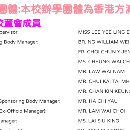
團體:本校辦學團體為香港方
校董會成員
ervisor:
MISS LEE YEE LING 
g Body Manager:
BR. NG WILLIAM WEI 
FR. CHOI CHUN YUE
MS. CHEUNG WAI CH
MR. LAW WAI NAM
MR. CHUI KAI TAI MH
MR. CHAN KIN KEUN
 Sponsoring Body Manager:
MR. HA CHI YAU
(Ex-Officio Manager):
MR. LAM WAI CHOI
anager:
MS. LAI SIU KING