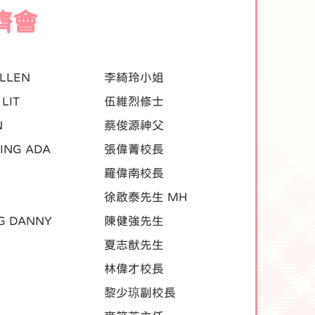
濟會
ELLEN
李綺玲小姐
LIT
伍維烈修士
N
蔡俊源神父
ING ADA
張偉菁校長
羅偉南校長
徐啟泰先生 MH
G DANNY
陳健強先生
夏志猷先生
林偉才校長
黎少琼副校長