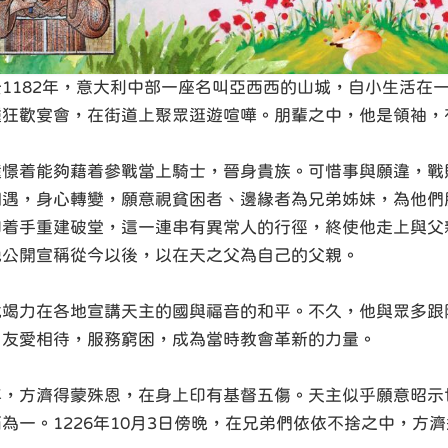
1182年，意大利中部一座名叫亞西西的山城，自小生活在
種狂歡宴會，在街道上聚眾逛遊喧嘩。朋輩之中，他是領袖，
憧憬着能夠藉着參戰當上騎士，晉身貴族。可惜事與願違，戰
相遇，身心轉變，願意視貧困者、邊緣者為兄弟姊妹，為他們
即着手重建破堂，這一連串有異常人的行徑，終使他走上與父
他公開宣稱從今以後，以在天之父為自己的父親。
就竭力在各地宣講天主的國與福音的和平。不久，他與眾多跟
，友愛相待，服務窮困，成為當時教會革新的力量。
年，方濟得蒙殊恩，在身上印有基督五傷。天主似乎願意昭示
為一。1226年10月3日傍晚，在兄弟們依依不捨之中，方