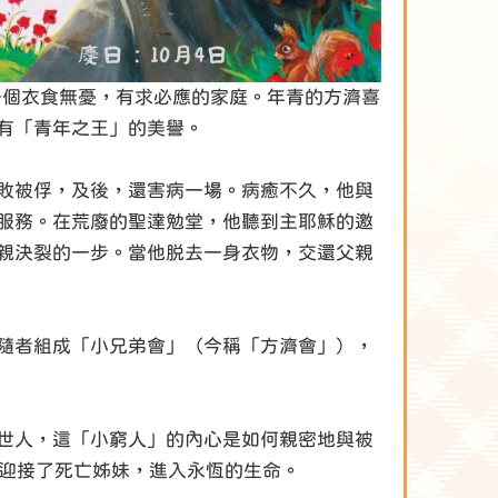
一個衣食無憂，有求必應的家庭。年青的方濟喜
有「青年之王」的美譽。
敗被俘，及後，還害病一場。病癒不久，他與
服務。在荒廢的聖達勉堂，他聽到主耶穌的邀
親決裂的一步。當他脱去一身衣物，交還父親
隨者組成「小兄弟會」（今稱「方濟會」），
世人，這「小窮人」的內心是如何親密地與被
濟迎接了死亡姊妹，進入永恆的生命。