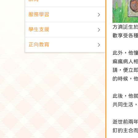
服務學習
方濟誔生於
學生支援
歡享受各
正向教育
此外，他
痲瘋病人
請，便立
的時候，
此後，他
共同生活
逝世前兩
釘的主合而