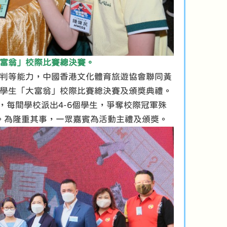
富翁」校際比賽總決賽。
判等能力，中國香港文化體育旅遊協會聯同黃
學生「大富翁」校際比賽總決賽及頒獎典禮。
，每間學校派出4-6個學生，爭奪校際冠軍殊
。為隆重其事，一眾嘉賓為活動主禮及頒獎。