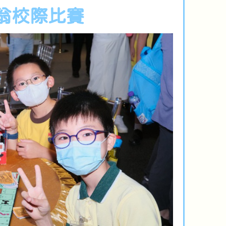
翁校際比賽