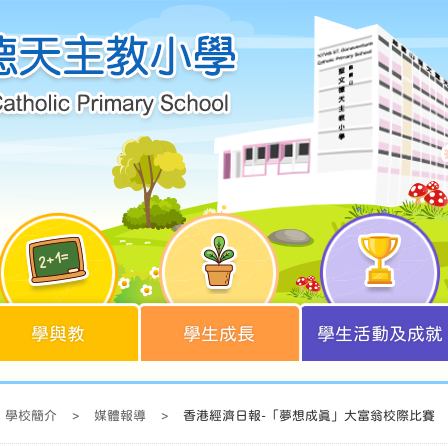
學與教
學生成長
學生活動及成就
學校簡介
>
媒體報導
>
香港經濟日報-「夢想成真」大富翁校際比賽