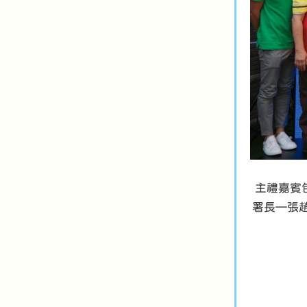
主禮嘉賓
署長—張