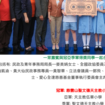
一眾嘉賓與冠亞季軍得獎同學一起
包括有: 民政及青年事務局局長—麥美娟女士、全國政協委
趙凱渝、黃大仙民政事務專員—黃智華、立法會議員—鄧飛、
士、愛心全達慈善基金董事執行委員會主
冠軍: 慈雲山聖文德天主教
亞軍: 天主教伍華小學
季軍: 聖文德天主教小學