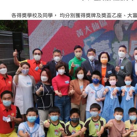
各得奬學校及同學， 均分別獲得獎牌及獎盃乙座、大