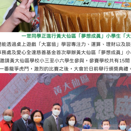
一眾同學正進行黃大仙區「夢想成真」小學生「大
們能透過桌上遊戲「大富翁」學習專注力、運算、理財以及談
事務處及愛心全達慈善基金首次舉辦黃大仙區「夢想成真」小
邀請黃大仙區學校小三至小六學生參與，參賽學校共有15間
一番龍爭虎鬥，激烈的比賽之後，大會於日前舉行頒獎典禮