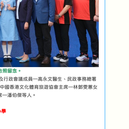
合照留念。
員及行政會議成員—高永文醫生、民政事務總署
中國香港文化體育旅遊協會主席—林鄧雯蕙女
席—潘伯傑等人。
小學