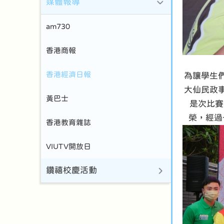
媒體報導
am730
香港商報
香港經濟日報
為讓學生
大仙民政
黃巴士
是次比賽
榮，經過
香港教育雜誌
VIUTV開放日
鑽禧校慶活動