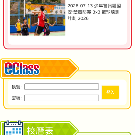
2026-07-13 少年警訊護國
安·禁毒防罪 3×3 籃球培訓
計劃 2026
帳號:
密碼:
校曆表