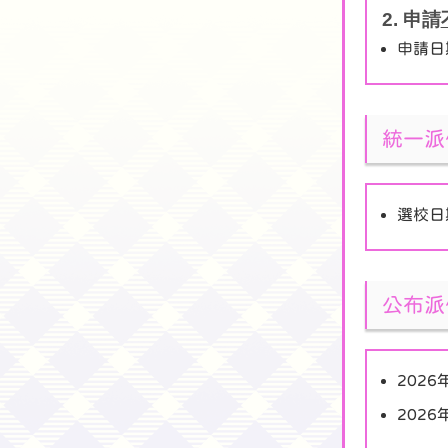
2. 申請
申請日
統一派
選校日
公布派
202
202