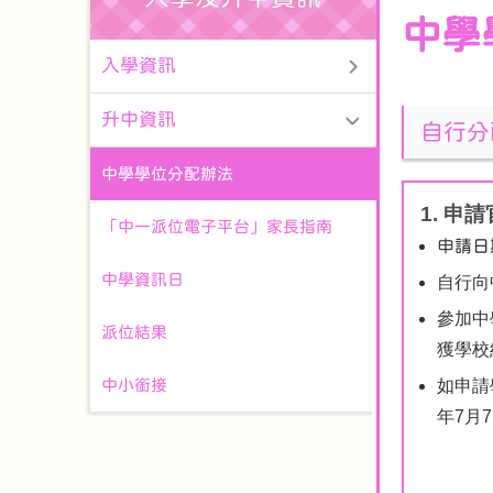
中學
入學資訊
升中資訊
自行分
中學學位分配辦法
1. 
「中一派位電子平台」家長指南
申請日
中學資訊日
自行向
參加中
派位結果
獲學校
中小銜接
如申請
年7月