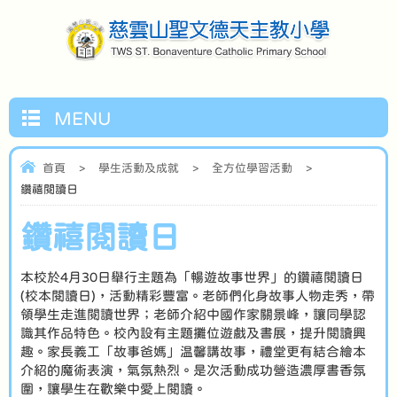
MENU
首頁
>
學生活動及成就
>
全方位學習活動
>
鑽禧閱讀日
鑽禧閱讀日
本校於4月30日舉行主題為「暢遊故事世界」的鑽禧閱讀日
(校本閱讀日)，活動精彩豐富。老師們化身故事人物走秀，帶
領學生走進閱讀世界；老師介紹中國作家關景峰，讓同學認
識其作品特色。校內設有主題攤位遊戲及書展，提升閱讀興
趣。家長義工「故事爸媽」温馨講故事，禮堂更有結合繪本
介紹的魔術表演，氣氛熱烈。是次活動成功營造濃厚書香氛
圍，讓學生在歡樂中愛上閱讀。