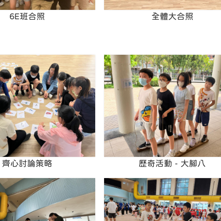
6E班合照
全體大合照
齊心討論策略
歷奇活動 - 大腳八