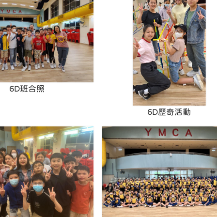
6D班合照
6D歷奇活動