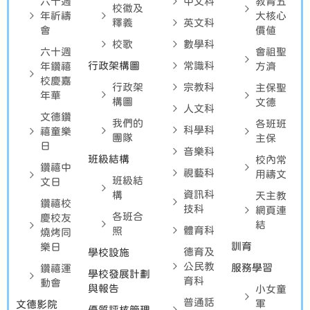
六十週
中文科
教育五
校徽及
年祈禱
大核心
釋義
英文科
會
價值
校歌
數學科
六十週
會祖聖
行政架構圖
常識科
年鑽禧
方濟
校慶嘉
行政架
宗教科
主保聖
年華
構圖
文德
人文科
文德鑽
我們的
各班班
科學科
禧童樂
團隊
主保
日
音樂科
班級結構
校內常
鑽禧中
視藝科
用禱文
班級結
文日
資訊科
構
天主教
鑽禧校
技科
網頁連
各班合
慶校友
結
體育科
照
燒烤同
訓育
樂日
德育及
學校設施
公民教
服務學習
鑽禧運
學校發展計劃
育科
動會
與報告
小女童
普通話
軍
文德影院
優質評核管理