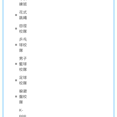
練班
花式
跳繩
田徑
校隊
乒乓
球校
隊
男子
籃球
校隊
足球
校隊
躲避
盤校
隊
K-
pop