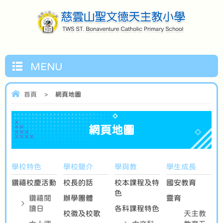
MENU
首頁
>
網頁地圖
網頁地圖
學校特色
學校簡介
學與教
學生成長
鑽禧校慶活動
校長的話
校本課程及特
國安教育
色
鑽禧閱
辦學團體
靈育
讀日
各科課程特色
校徽及校歌
天主教