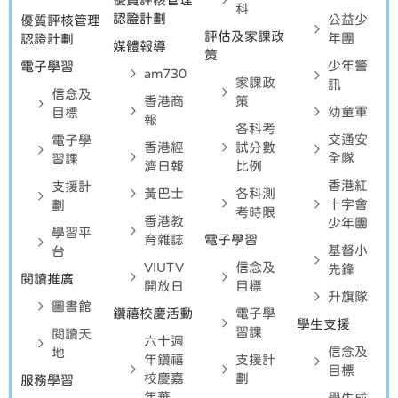
科
認證計劃
公益少
優質評核管理
評估及家課政
年團
認證計劃
媒體報導
策
少年警
電子學習
am730
家課政
訊
信念及
香港商
策
幼童軍
目標
報
各科考
交通安
電子學
香港經
試分數
全隊
習課
濟日報
比例
香港紅
支援計
黃巴士
各科測
十字會
劃
考時限
香港教
少年團
學習平
育雜誌
電子學習
基督小
台
VIUTV
信念及
先鋒
閱讀推廣
開放日
目標
升旗隊
圖書館
鑽禧校慶活動
電子學
學生支援
習課
閱讀天
六十週
信念及
地
年鑽禧
支援計
目標
校慶嘉
劃
服務學習
年華
學生成