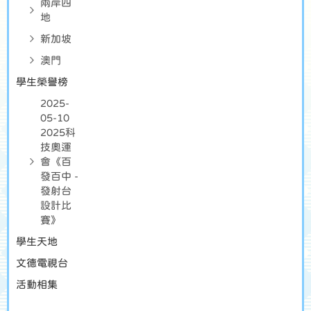
兩岸四
地
新加坡
澳門
學生榮譽榜
2025-
05-10
2025科
技奧運
會《百
發百中 -
發射台
設計比
賽》
學生天地
文德電視台
活動相集