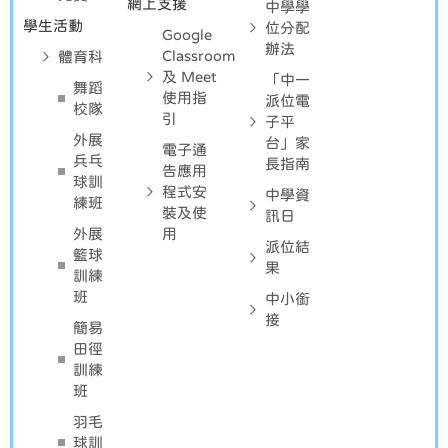
網上支援
中學學
學生活動
位分配
Google
辦法
Classroom
體育科
及 Meet
「中一
舞蹈
使用指
派位電
校隊
引
子平
外展
台」家
電子通
兵乓
長指南
告應用
球訓
程式安
中學資
練班
裝及使
訊日
外展
用
派位結
籃球
果
訓練
班
中小銜
接
簡易
田徑
訓練
班
羽毛
球訓