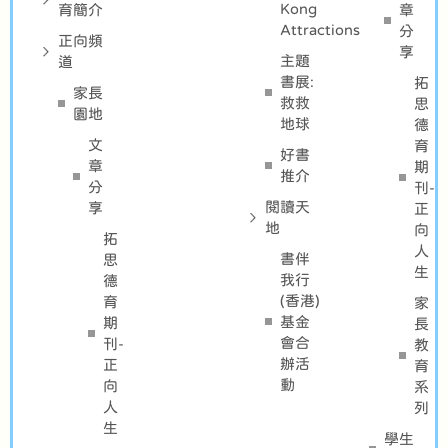
Kong
育簡介
章
Attractions
分
正向頻
享
主題
道
書展:
拓
家長
救救
思
園地
地球
德
文
育
好書
章
期
推介
分
刊-
閱讀天
享
正
地
向
拓
人
書伴
思
生
我行
德
(香港)
育
家
基金
期
長
會合
刊-
教
辦活
正
育
動
向
系
人
列
生
學生