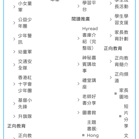
學習平
小女童
長活動
台
軍
學生學
閱讀推廣
公益少
習支援
年團
Hyread
家長教
書庫介
少年警
育計劃
紹（完
訊
整版）
正向教育
幼童軍
神秘嘉
正向教
交通安
賓講故
育簡介
全隊
事
正向頻
香港紅
禮堂講
道
十字會
座
家長
少年團
老師好
園地
基督小
書分享
短
先鋒
圖書館
片
升旗隊
分
主題
正向教育
享
書展:
Hong
正向教
文