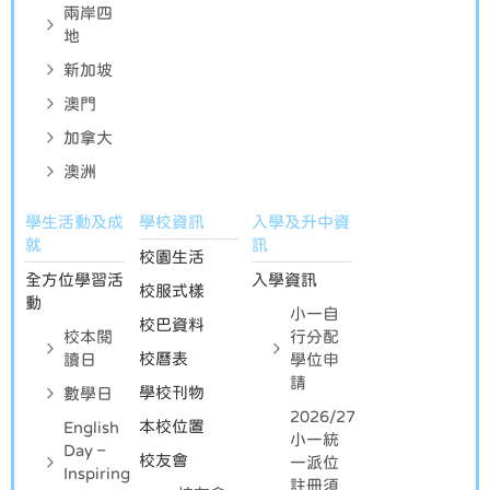
兩岸四
地
新加坡
澳門
加拿大
澳洲
學生活動及成
學校資訊
入學及升中資
就
訊
校園生活
全方位學習活
入學資訊
校服式樣
動
小一自
校巴資料
校本閱
行分配
校曆表
讀日
學位申
請
學校刊物
數學日
2026/27
本校位置
English
小一統
Day –
校友會
一派位
Inspiring
註冊須