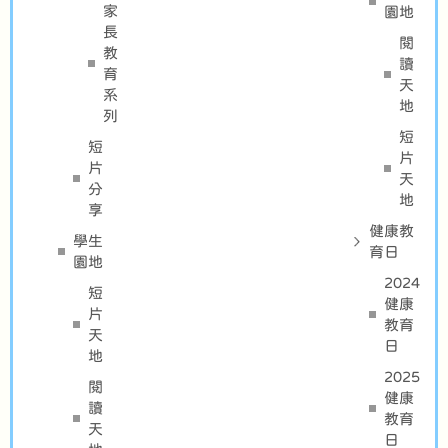
家
園地
長
閱
教
讀
育
天
系
地
列
短
短
片
片
天
分
地
享
健康教
學生
育日
園地
2024
短
健康
片
教育
天
日
地
2025
閱
健康
讀
教育
天
日