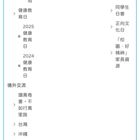
地
同學生
健康教
日會
育日
正向文
2025
化日
健康
教育
「校
日
園．好
精神」
2024
家長資
健康
源
教育
日
境外交流
讀萬卷
書，不
如行萬
里路
台灣
沖繩