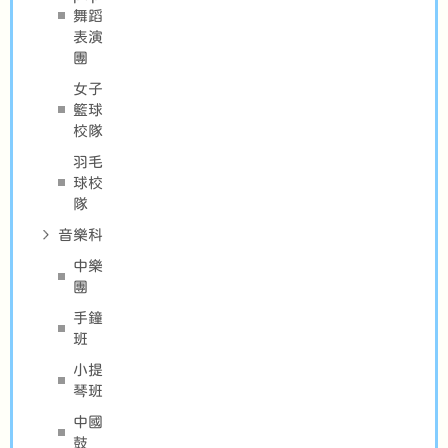
舞蹈
表演
團
女子
籃球
校隊
羽毛
球校
隊
音樂科
中樂
團
手鐘
班
小提
琴班
中國
鼓