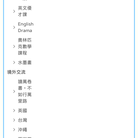
英文優
才課
English
Drama
奧林匹
克數學
課程
水墨畫
境外交流
讀萬卷
書，不
如行萬
里路
英國
台灣
沖繩