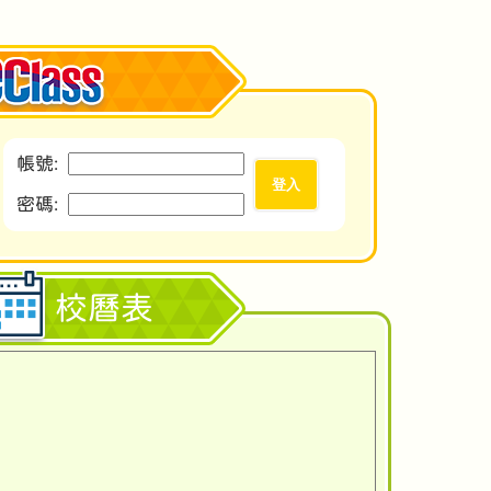
帳號:
密碼:
校曆表